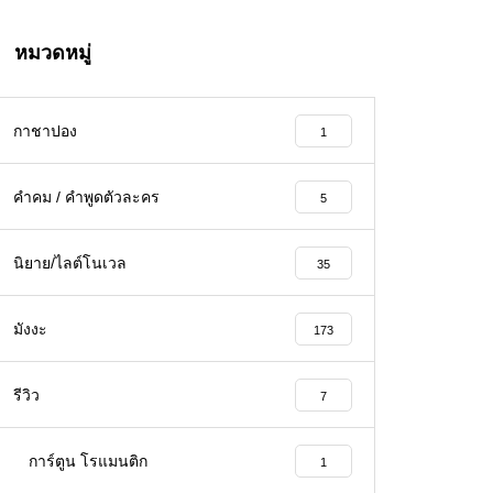
หมวดหมู่
กาชาปอง
1
คำคม / คำพูดตัวละคร
5
นิยาย/ไลต์โนเวล
35
มังงะ
173
รีวิว
7
การ์ตูน โรแมนติก
1