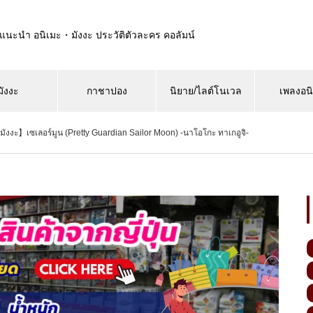
แนะนำ อนิเมะ・มังงะ ประวัติตัวละคร คอลัมน์
มังงะ
กาชาปอง
นิยาย/ไลต์โนเวล
เพลงอน
วมังงะ】เซเลอร์มูน (Pretty Guardian Sailor Moon) -นาโอโกะ ทาเกอูจิ-