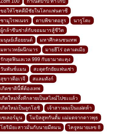
Zom 100
กำเนิดบาป ทาโกปี้
ขอให้โชคดีมีชัยในโลกแฟนตาซี
ซามูไรพเนจร
ดาบพิฆาตอสูร
นารูโตะ
ผู้กล้าซึนซ่าส์กับจอมมารสู้ชีวิต
มนุษย์เลื่อยยนต์
มหาศึกคนชนเทพ
มหาเวทย์ผนึกมาร
มายฮีโร่ อคาเดเมีย
รักสุดฟินเลเวล 999 กับยามาดะคุง
วันพันช์แมน
สะดุดรักยัยแฟนเช่า
สุขาวดีอเวจี
สแลมดังก์
เกิดชาตินี้พี่ต้องเทพ
เกิดใหม่ทั้งทีกลายเป็นสไลม์ไปซะแล้ว
เกิดใหม่เป็นลูกโอชิ
เจ้าสาวผมเป็นแฝดห้า
เซเลอร์มูน
โมบิลสูทกันดั้ม แม่มดจากดาวพุธ
โฮริมิยะสาวมั่นกับนายมืดมน
ไคจูหมายเลข 8