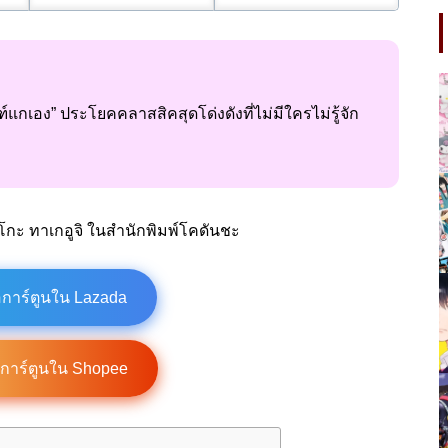
แกเอง” ประโยคคลาสสิคสุดโด่งดังที่ไม่มีใครไม่รู้จัก
โกะ ทาเกอูจิ ในสำนักพิมพ์โคดันชะ
อการ์ตูนใน Lazada
อการ์ตูนใน Shopee