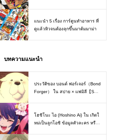
สนุกจนต้องหยิบมาอ่านซ้ำ
แนะนำ 5 เรื่อง การ์ตูนทำอาหาร ที่
ดูแล้วหิวจนต้องลุกขึ้นมาต้มมาม่า
บทความแนะนำ
ประวัติของ บอนด์ ฟอร์เจอร์（Bond
Forger） ใน สปาย × แฟมิลี【SPY
x FAMILY】
โฮชิโนะ ไอ (Hoshino Ai) ใน เกิดใ
หม่เป็นลูกโอชิ ข้อมูลตัวละคร หรือ
ประวัติส่วนตัว【Oshi no Ko】