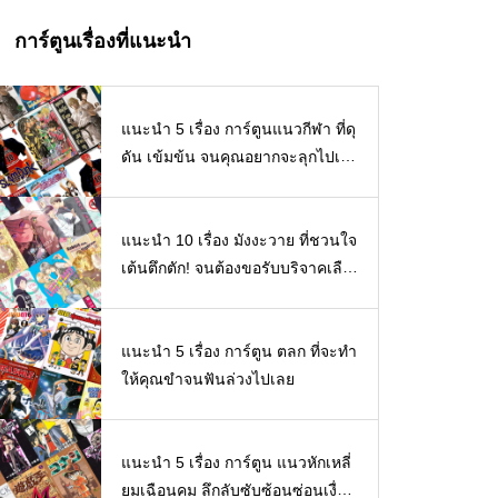
การ์ตูนเรื่องที่แนะนำ
แนะนำ 5 เรื่อง การ์ตูนแนวกีฬา ที่ดุ
ดัน เข้มข้น จนคุณอยากจะลุกไปเล่
นกีฬาซะเดี๋ยวนี้เลย
แนะนำ 10 เรื่อง มังงะวาย ที่ชวนใจ
เต้นตึกตัก! จนต้องขอรับบริจาคเลือ
ดกรุ๊ปวายโดนด่วน! 【Boy love/BL/
Yaoi/Y/Manhua】
แนะนำ 5 เรื่อง การ์ตูน ตลก ที่จะทำ
ให้คุณขำจนฟันล่วงไปเลย
แนะนำ 5 เรื่อง การ์ตูน แนวหักเหลี่
ยมเฉือนคม ลึกลับซับซ้อนซ่อนเงื่อน