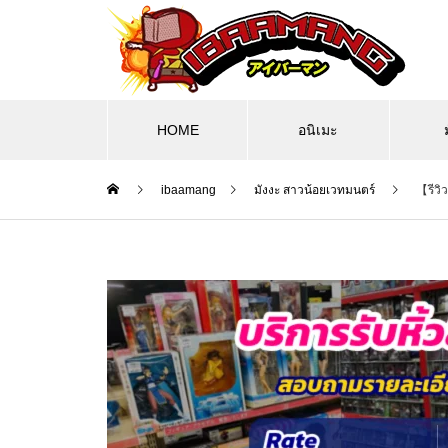
HOME
อนิเมะ
ibaamang
มังงะ สาวน้อยเวทมนตร์
【รีวิ