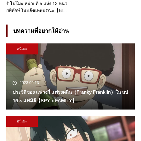
ริ โมโมะ หน่วยที่ 5 แห่ง 13 หน่ว
ยพิทักษ์ ในบลีชเทพมรณะ【Ble
ach】ภาคแรก
บทความที่อยากให้อ่าน
อนิเมะ
2023.09.13
ประวัติของ แฟรงกี้ แฟรงคลิน（Franky Franklin）ใน สป
าย × แฟมิลี【SPY x FAMILY】
อนิเมะ