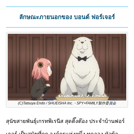
Mute
ลักษณะภายนอกของ บอนด์ ฟอร์เจอร์
(C)Tatsuya Endo / SHUEISHA Inc.・SPY×FAMILY製作委員会
สุนัขสายพันธุ์เกรทพิเรนีส สุดติ๊งต๊อง ประจำบ้านฟอร์
เจอร์ เป็นสุนัขที่ถูก องค์กรแห่งหนึ่ง ทดลอง หัวข้อ