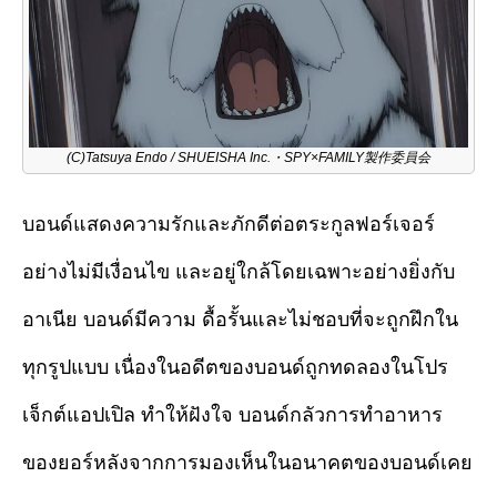
(C)Tatsuya Endo / SHUEISHA Inc.・SPY×FAMILY製作委員会
บอนด์แสดงความรักและภักดีต่อตระกูลฟอร์เจอร์
อย่างไม่มีเงื่อนไข และอยู่ใกล้โดยเฉพาะอย่างยิ่งกับ
อาเนีย บอนด์มีความ ดื้อรั้นและไม่ชอบที่จะถูกฝึกใน
ทุกรูปแบบ เนื่องในอดีตของบอนด์ถูกทดลองในโปร
เจ็กต์แอปเปิล ทำให้ฝังใจ บอนด์กลัวการทำอาหาร
ของยอร์หลังจากการมองเห็นในอนาคตของบอนด์เคย