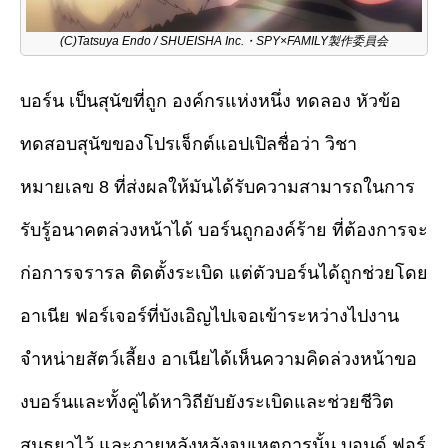
(C)Tatsuya Endo / SHUEISHA Inc.・SPY×FAMILY製作委員会
บอร์น เป็นสุนัขที่ถูก องค์กรแห่งหนึ่ง ทดลอง หัวข้อ
ทดสอบสุนัขของโปรเจ็กต์แอปเปิลชื่อว่า วิชา
หมายเลข 8 ที่ส่งผลให้มันได้รับความสามารถในการ
รับรู้อนาคตล่วงหน้าได้ บอร์นถูกองค์ร้าย ที่ต้องการจะ
ก่อการจรารล ติดตั้งระเบิด แต่ตัวบอร์นได้ถูกช่วยโดย
อาเนีย ฟอร์เจอร์ที่บังเอิญไปเจอเข้าระหว่างไปงาน
จำหน่ายสัตว์เลี้ยง อาเนียได้เห็นความคิดล่วงหน้าขอ
งบอร์นและทั้งคู่ได้หาวิถียับยังระเบิดและช่วยชีวิต
สนธยาไว้ และภายหลังหลังจบเหตุการนั้น บอนด์ ฟอร์