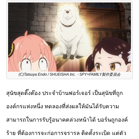
(C)Tatsuya Endo / SHUEISHA Inc.・SPY×FAMILY製作委員会
สุนัขสุดติ๊งต๊อง ประจำบ้านฟอร์เจอร์ เป็นสุนัขที่ถูก
องค์กรแห่งหนึ่ง ทดลองที่ส่งผลให้มันได้รับความ
สามารถในการรับรู้อนาคตล่วงหน้าได้ บอร์นถูกองค์
ร้าย ที่ต้องการจะก่อการจรารล ติดตั้งระเบิด แต่ตัว