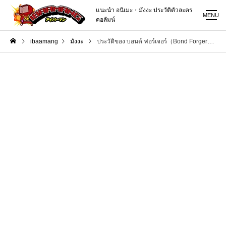
แนะนำ อนิเมะ・มังงะ ประวัติตัวละคร
MENU
คอลัมน์
ibaamang
มังงะ
ประวัติของ บอนด์ ฟอร์เจอร์（Bond Forger） ใน สปาย × แฟมิลี【SPY x FAMILY】