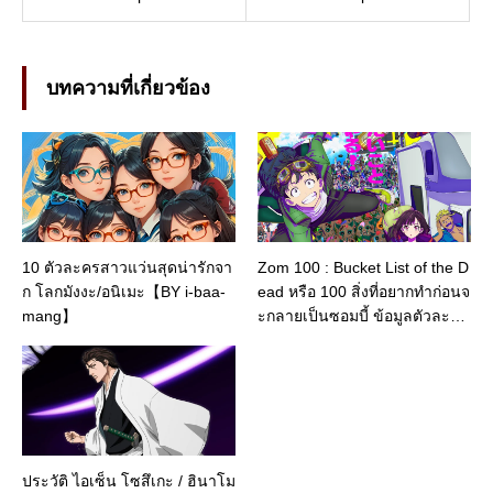
บทความที่เกี่ยวข้อง
10 ตัวละครสาวแว่นสุดน่ารักจา
Zom 100 : Bucket List of the D
ก โลกมังงะ/อนิเมะ【BY i-baa-
ead หรือ 100 สิ่งที่อยากทำก่อนจ
mang】
ะกลายเป็นซอมบี้ ข้อมูลตัวละคร
หลัก หรือประวัติส่วนตัว
ประวัติ ไอเซ็น โซสึเกะ / ฮินาโม