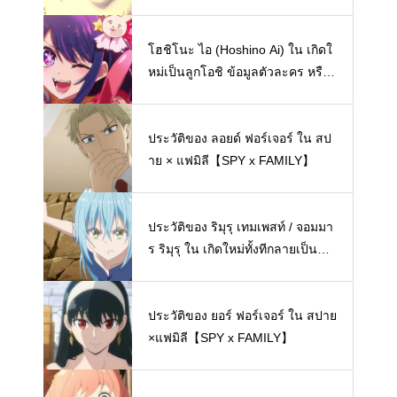
x FAMILY】
โฮชิโนะ ไอ (Hoshino Ai) ใน เกิดใ
หม่เป็นลูกโอชิ ข้อมูลตัวละคร หรือ
ประวัติส่วนตัว【Oshi no Ko】
ประวัติของ ลอยด์ ฟอร์เจอร์ ใน สป
าย × แฟมิลี【SPY x FAMILY】
ประวัติของ ริมุรุ เทมเพสท์ / จอมมา
ร ริมุรุ ใน เกิดใหม่ทั้งทีกลายเป็นสไ
ลม์ไปซะแล้ว【Tensei Shitara Slim
e Datta Ken】
ประวัติของ ยอร์ ฟอร์เจอร์ ใน สปาย
×แฟมิลี【SPY x FAMILY】