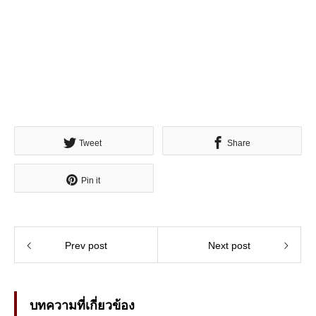
Tweet
Share
Pin it
Prev post
Next post
บทความที่เกี่ยวข้อง