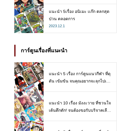
แนะนำ 5เรื่อง อนิเมะ เเก๊ก ตลกสุด
ป่วน ตลอดการ
2023.12.1
การ์ตูนเรื่องที่แนะนำ
แนะนำ 5 เรื่อง การ์ตูนแนวกีฬา ที่ดุ
ดัน เข้มข้น จนคุณอยากจะลุกไปเล่
นกีฬาซะเดี๋ยวนี้เลย
แนะนำ 10 เรื่อง มังงะวาย ที่ชวนใจ
เต้นตึกตัก! จนต้องขอรับบริจาคเลือ
ดกรุ๊ปวายโดนด่วน! 【Boy love/BL/
Yaoi/Y/Manhua】