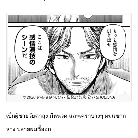
© 2020 อากะ อาคาซากะ / โยโกยาริ เม็นโกะ / SHUEISHA
เป็นผู้ชายวัยตาลุง มีหนวด และเคราบางๆ ผมแซกก
ลาง ปลายผมชี้ออก