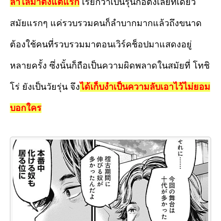
ลาไลมาตั้งแต่แรก
เรียกว่าเป็นรุ่นก่อตั้งเลยทีเดียว
สมัยแรกๆ แค่รวบรวมคนก็ลำบากมากแล้วถึงขนาด
ต้องใช้คนที่รวบรวมมาตอนเวิร์คช็อปมาแสดงอยู่
หลายครั้ง ซึ่งนั้นก็ถือเป็นความผิดพลาดในสมัยที่ โทชิ
โร่ ยังเป็นวัยรุ่น จึง
ได้เก็บงำเป็นความลับเอาไว้ไม่ยอม
บอกใคร