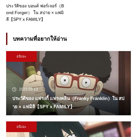
ประวัติของ บอนด์ ฟอร์เจอร์（B
ond Forger） ใน สปาย × แฟมิ
ลี【SPY x FAMILY】
บทความที่อยากให้อ่าน
อนิเมะ
2023.09.13
ประวัติของ แฟรงกี้ แฟรงคลิน（Franky Franklin）ใน สป
าย × แฟมิลี【SPY x FAMILY】
อนิเมะ