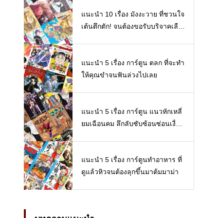
แนะนำ 10 เรื่อง มังงะวาย ที่ชวนใจ
เต้นตึกตัก! จนต้องขอรับบริจาคเลือ
ดกรุ๊ปวายโดนด่วน! 【Boy love/BL/
Yaoi/Y/Manhua】
แนะนำ 5 เรื่อง การ์ตูน ตลก ที่จะทำ
ให้คุณขำจนฟันล่วงไปเลย
แนะนำ 5 เรื่อง การ์ตูน แนวหักเหลี่
ยมเฉือนคม ลึกลับซับซ้อนซ่อนเงื่อน
สนุกจนต้องหยิบมาอ่านซ้ำ
แนะนำ 5 เรื่อง การ์ตูนทำอาหาร ที่
ดูแล้วหิวจนต้องลุกขึ้นมาต้มมาม่า