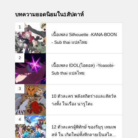
บทความยอดนิยมใน1สัปดาห์
1
เนื้อเพลง Silhouette -KANA-BOON
- Sub thai แปลไทย
2
เนื้อเพลง IDOL(ไอดอล) -Yoasobi-
Sub thai แปลไทย
3
10 ตัวละคร พลังสถิตร่างและสัตว์ห
างทั้ง ในเรื่อง นารูโตะ
4
12 ตัวละครผู้พิทักษ์ ของริมุรุ เทมเพ
สท์ ใน เกิดใหม่ทั้งทีกลายเป็นสไลม์ไ