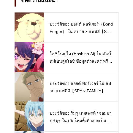
บทความแนะนำ
ประวัติของ บอนด์ ฟอร์เจอร์（Bond
Forger） ใน สปาย × แฟมิลี【SPY
x FAMILY】
โฮชิโนะ ไอ (Hoshino Ai) ใน เกิดใ
หม่เป็นลูกโอชิ ข้อมูลตัวละคร หรือ
ประวัติส่วนตัว【Oshi no Ko】
ประวัติของ ลอยด์ ฟอร์เจอร์ ใน สป
าย × แฟมิลี【SPY x FAMILY】
ประวัติของ ริมุรุ เทมเพสท์ / จอมมา
ร ริมุรุ ใน เกิดใหม่ทั้งทีกลายเป็นสไ
ลม์ไปซะแล้ว【Tensei Shitara Slim