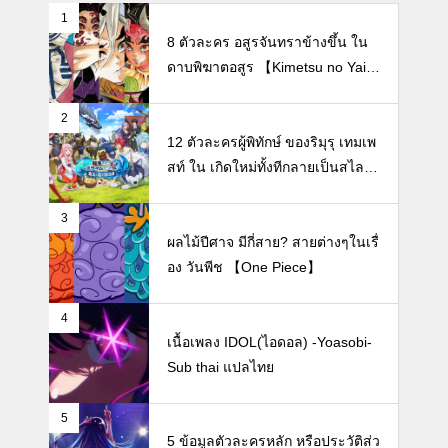
1
8 ตัวละคร อสูรจันทราข้างขึ้น ใน
ดาบพิฆาตอสูร 【Kimetsu no Yaib
a】
2
12 ตัวละครผู้พิทักษ์ ของริมุรุ เทมเพ
สท์ ใน เกิดใหม่ทั้งทีกลายเป็นสไลม์ไ
ปซะแล้ว【Tensei Shitara Slime D
atta Ken】
3
ผลไม้ปีศาจ มีกี่สาย? สายต่างๆในเรื่
อง วันพีช 【One Piece】
4
เนื้อเพลง IDOL(ไอดอล) -Yoasobi-
Sub thai แปลไทย
5
5 ข้อมูลตัวละครหลัก หรือประวัติส่ว