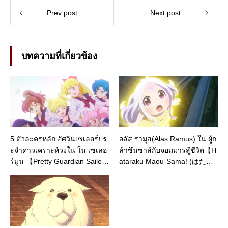
Prev post
Next post
บทความที่เกี่ยวข้อง
5 ตัวละครหลัก อัศวินเซเลอร์ปร
อลัส รามุส(Alas Ramus) ใน ผู้ก
ะจำดาวเคราะห์วงใน ใน เซเลอ
ล้าซึนซ่าส์กับจอมมารสู้ชีวิต【H
ร์มูน 【Pretty Guardian Sailor
ataraku Maou-Sama! (はたら
Moon】 พร้อมประวัติ
く魔王さま!)】