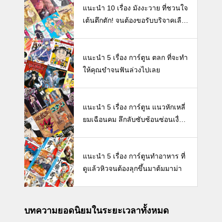
แนะนำ 10 เรื่อง มังงะวาย ที่ชวนใจ
เต้นตึกตัก! จนต้องขอรับบริจาคเลือ
ดกรุ๊ปวายโดนด่วน! 【Boy love/BL/
Yaoi/Y/Manhua】
แนะนำ 5 เรื่อง การ์ตูน ตลก ที่จะทำ
ให้คุณขำจนฟันล่วงไปเลย
แนะนำ 5 เรื่อง การ์ตูน แนวหักเหลี่
ยมเฉือนคม ลึกลับซับซ้อนซ่อนเงื่อน
สนุกจนต้องหยิบมาอ่านซ้ำ
แนะนำ 5 เรื่อง การ์ตูนทำอาหาร ที่
ดูแล้วหิวจนต้องลุกขึ้นมาต้มมาม่า
บทความยอดนิยมในระยะเวลาทั้งหมด