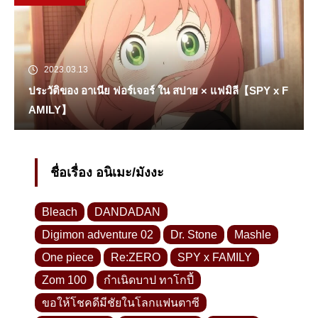
2023.03.13
ประวัติของ อาเนีย ฟอร์เจอร์ ใน สปาย × แฟมิลี【SPY x F
AMILY】
ชื่อเรื่อง อนิเมะ/มังงะ
Bleach
DANDADAN
Digimon adventure 02
Dr. Stone
Mashle
One piece
Re:ZERO
SPY x FAMILY
Zom 100
กำเนิดบาป ทาโกปี้
ขอให้โชคดีมีชัยในโลกแฟนตาซี