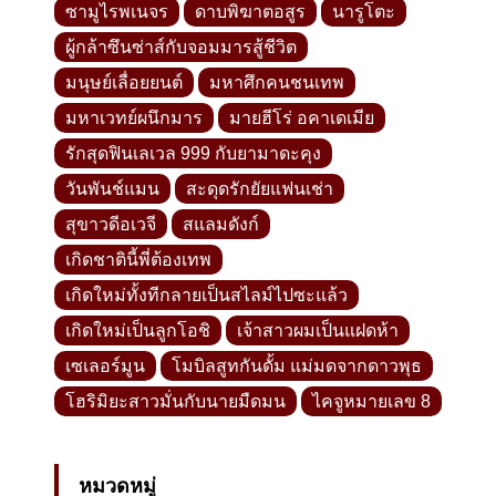
ซามูไรพเนจร
ดาบพิฆาตอสูร
นารูโตะ
ผู้กล้าซึนซ่าส์กับจอมมารสู้ชีวิต
มนุษย์เลื่อยยนต์
มหาศึกคนชนเทพ
มหาเวทย์ผนึกมาร
มายฮีโร่ อคาเดเมีย
รักสุดฟินเลเวล 999 กับยามาดะคุง
วันพันช์แมน
สะดุดรักยัยแฟนเช่า
สุขาวดีอเวจี
สแลมดังก์
เกิดชาตินี้พี่ต้องเทพ
เกิดใหม่ทั้งทีกลายเป็นสไลม์ไปซะแล้ว
เกิดใหม่เป็นลูกโอชิ
เจ้าสาวผมเป็นแฝดห้า
เซเลอร์มูน
โมบิลสูทกันดั้ม แม่มดจากดาวพุธ
โฮริมิยะสาวมั่นกับนายมืดมน
ไคจูหมายเลข 8
หมวดหมู่