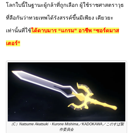
โลกใบนี้ในฐานะผู้กล้าที่ถูกเลือก ผู้ใช้ราชศาสตราวุธ
ที่ลือกันว่าทวยเทพได้รังสรรค์ขึ้นมีเพียง เคียวยะ
เท่านั้นที่ใช้
ได้ดาบมาร “แกรม” อาชีพ “ซอร์ดมาส
เตอร์”
（C）Natsume Akatsuki・Kurone Mishima／KADOKAWA／このすば製
作委員会