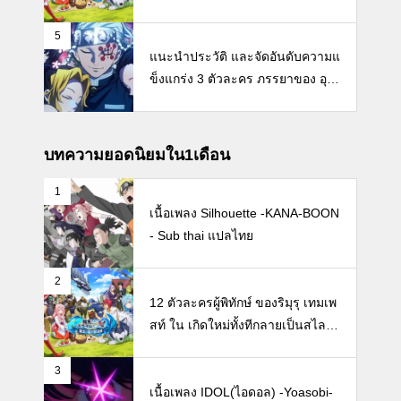
ปซะแล้ว【Tensei Shitara Slime D
atta Ken】
5
แนะนำประวัติ และจัดอันดับความแ
ข็งแกร่ง 3 ตัวละคร ภรรยาของ อุซุ
ย เท็นเง็น 【ดาบพิฆาตอสูร】
บทความยอดนิยมใน1เดือน
1
เนื้อเพลง Silhouette -KANA-BOON
- Sub thai แปลไทย
2
12 ตัวละครผู้พิทักษ์ ของริมุรุ เทมเพ
สท์ ใน เกิดใหม่ทั้งทีกลายเป็นสไลม์ไ
ปซะแล้ว【Tensei Shitara Slime D
atta Ken】
3
เนื้อเพลง IDOL(ไอดอล) -Yoasobi-