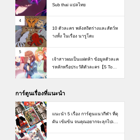
Sub thai แปลไทย
4
10 ตัวละคร พลังสถิตร่างและสัตว์ห
างทั้ง ในเรื่อง นารูโตะ
5
เจ้าสาวผมเป็นแฝดห้า ข้อมูลตัวละค
รหลักหรือประวัติตัวละคร【5 Toub
un no Hanayome / The Quintess
ential Quintuplets】
การ์ตูนเรื่องที่แนะนำ
แนะนำ 5 เรื่อง การ์ตูนแนวกีฬา ที่ดุ
ดัน เข้มข้น จนคุณอยากจะลุกไปเล่
นกีฬาซะเดี๋ยวนี้เลย