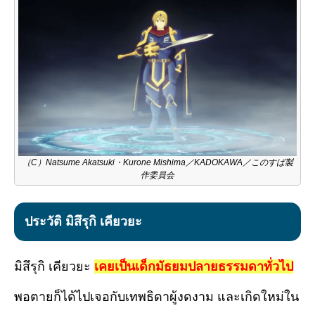
（C）Natsume Akatsuki・Kurone Mishima／KADOKAWA／このすば製
作委員会
ประวัติ มิสึรุกิ เคียวยะ
มิสึรุกิ เคียวยะ
เคยเป็นเด็กมัธยมปลายธรรมดาทั่วไป
พอตายก็ได้ไปเจอกับเทพธิดาผู้งดงาม และเกิดใหม่ใน