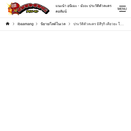
แนะนำ อนิเมะ・มังงะ ประวัติตัวละคร
MENU
คอลัมน์
ibaamang
นิยาย/ไลต์โนเวล
ประวัติตัวละคร มิสึรุกิ เคียวยะ ใน ขอให้โชคดีมีชัยในโลกแฟนตาซี【Kono Subarashii Sekai ni Shukufuku wo! / Konosuba】