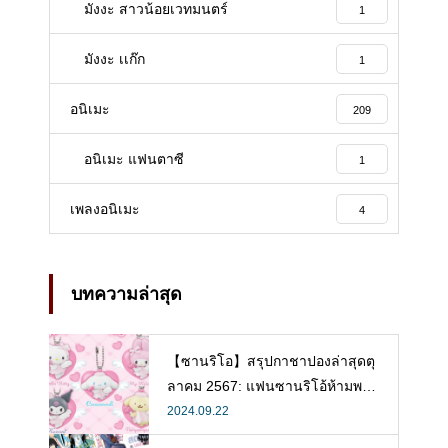
มังงะ สาวน้อยเวทมนตร์
1
มังงะ เเก๊ก
1
อนิเมะ
209
อนิเมะ แฟนตาซี
1
เพลงอนิเมะ
4
บทความล่าสุด
【ซานริโอ】สรุปกาชาปองล่าสุดตุ
ลาคม 2567: แฟนซานริโอ้ห้ามพลา
ด!
2024.09.22