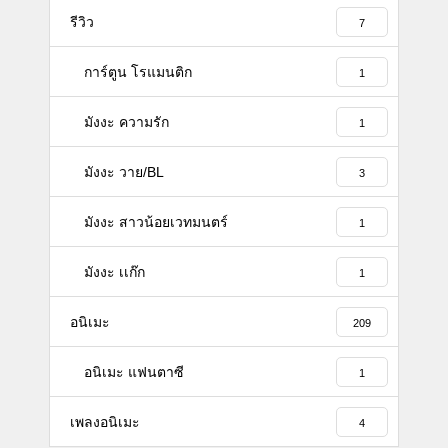
รีวิว
7
การ์ตูน โรแมนติก
1
มังงะ ความรัก
1
มังงะ วาย/BL
3
มังงะ สาวน้อยเวทมนตร์
1
มังงะ เเก๊ก
1
อนิเมะ
209
อนิเมะ แฟนตาซี
1
เพลงอนิเมะ
4