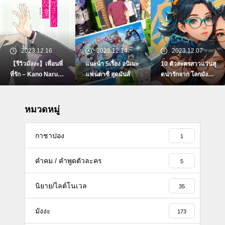
2023.12.16
2023.12.14
2023.12.07
【รีวิวมังงะ】เพื่อนพี่
แนะนำ 5เรื่อง อนิเมะ
10 ตัวละครสาวแว่นสุ
ที่รัก – Kano Naruse
แฟนตาซี สุดมันส์
ดน่ารักจาก โลกมังงะ/
–
อนิเมะ【BY i-baa-m
ang】
หมวดหมู่
กาชาปอง
1
คำคม / คำพูดตัวละคร
5
นิยาย/ไลต์โนเวล
35
มังงะ
173