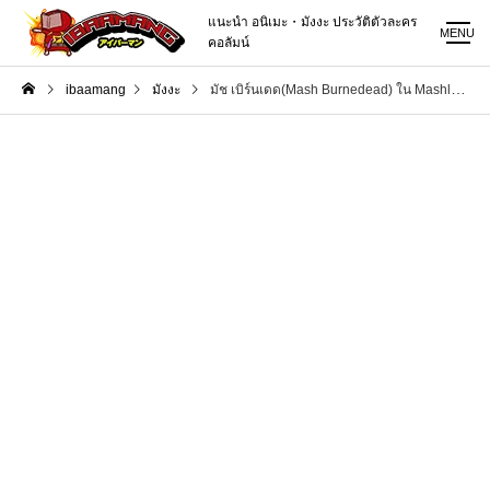
แนะนำ อนิเมะ・มังงะ ประวัติตัวละคร
MENU
คอลัมน์
ibaamang
มังงะ
มัช เบิร์นเดด(Mash Burnedead) ใน Mashle ศึกโลกเวทมนตร์คนพลังกล้าม ข้อมูลตัวละคร หรือประวัติส่วนตัว【Mashle: Magic and Muscles】