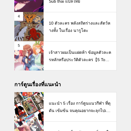
Sub thai แปลไทย
4
10 ตัวละคร พลังสถิตร่างและสัตว์ห
างทั้ง ในเรื่อง นารูโตะ
5
เจ้าสาวผมเป็นแฝดห้า ข้อมูลตัวละค
รหลักหรือประวัติตัวละคร【5 Toub
un no Hanayome / The Quintess
ential Quintuplets】
การ์ตูนเรื่องที่แนะนำ
แนะนำ 5 เรื่อง การ์ตูนแนวกีฬา ที่ดุ
ดัน เข้มข้น จนคุณอยากจะลุกไปเล่
นกีฬาซะเดี๋ยวนี้เลย