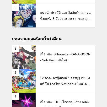
ปซะแล้ว【Tensei Shitara Slime D
atta Ken】
5
แนะนำประวัติ และจัดอันดับความแ
ข็งแกร่ง 3 ตัวละคร ภรรยาของ อุซุ
ย เท็นเง็น 【ดาบพิฆาตอสูร】
บทความยอดนิยมใน1เดือน
1
เนื้อเพลง Silhouette -KANA-BOON
- Sub thai แปลไทย
2
12 ตัวละครผู้พิทักษ์ ของริมุรุ เทมเพ
สท์ ใน เกิดใหม่ทั้งทีกลายเป็นสไลม์ไ
ปซะแล้ว【Tensei Shitara Slime D
atta Ken】
3
เนื้อเพลง IDOL(ไอดอล) -Yoasobi-