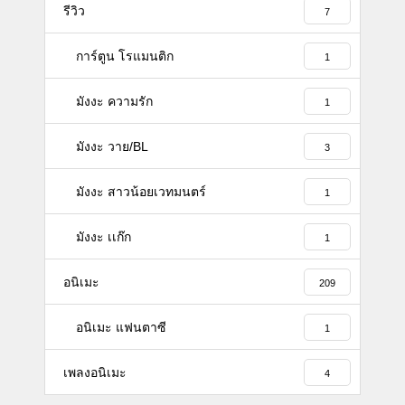
รีวิว
7
การ์ตูน โรแมนติก
1
มังงะ ความรัก
1
มังงะ วาย/BL
3
มังงะ สาวน้อยเวทมนตร์
1
มังงะ เเก๊ก
1
อนิเมะ
209
อนิเมะ แฟนตาซี
1
เพลงอนิเมะ
4