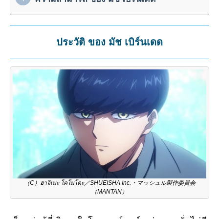
ประวัติ ของ มัช เบิร์นเดด
（C）ฮาจิเมะ โคโมโตะ／SHUEISHA Inc.・マッシュル製作委員会
（MANTAN）