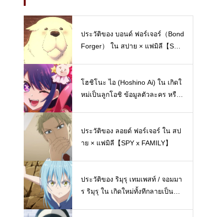
ประวัติของ บอนด์ ฟอร์เจอร์（Bond
Forger） ใน สปาย × แฟมิลี【SPY
x FAMILY】
โฮชิโนะ ไอ (Hoshino Ai) ใน เกิดใ
หม่เป็นลูกโอชิ ข้อมูลตัวละคร หรือ
ประวัติส่วนตัว【Oshi no Ko】
ประวัติของ ลอยด์ ฟอร์เจอร์ ใน สป
าย × แฟมิลี【SPY x FAMILY】
ประวัติของ ริมุรุ เทมเพสท์ / จอมมา
ร ริมุรุ ใน เกิดใหม่ทั้งทีกลายเป็นสไ
ลม์ไปซะแล้ว【Tensei Shitara Slim
e Datta Ken】