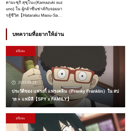
คามะซุกิ สุซุโนะ(Kamazuki suz
uno) ใน ผู้กล้าซึนซ่าส์กับจอมมา
รสู้ชีวิต【Hataraku Maou-Sam
a! (はたらく魔王さま!)】
บทความที่อยากให้อ่าน
อนิเมะ
2023.09.13
ประวัติของ แฟรงกี้ แฟรงคลิน（Franky Franklin）ใน สป
าย × แฟมิลี【SPY x FAMILY】
อนิเมะ