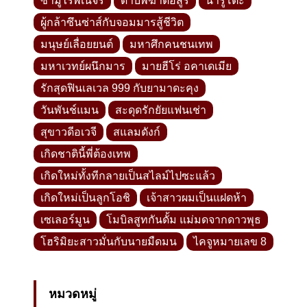
ซามูไรพเนจร
ดาบพิฆาตอสูร
นารูโตะ
ผู้กล้าซึนซ่าส์กับจอมมารสู้ชีวิต
มนุษย์เลื่อยยนต์
มหาศึกคนชนเทพ
มหาเวทย์ผนึกมาร
มายฮีโร่ อคาเดเมีย
รักสุดฟินเลเวล 999 กับยามาดะคุง
วันพันช์แมน
สะดุดรักยัยแฟนเช่า
สุขาวดีอเวจี
สแลมดังก์
เกิดชาตินี้พี่ต้องเทพ
เกิดใหม่ทั้งทีกลายเป็นสไลม์ไปซะแล้ว
เกิดใหม่เป็นลูกโอชิ
เจ้าสาวผมเป็นแฝดห้า
เซเลอร์มูน
โมบิลสูทกันดั้ม แม่มดจากดาวพุธ
โฮริมิยะสาวมั่นกับนายมืดมน
ไคจูหมายเลข 8
หมวดหมู่