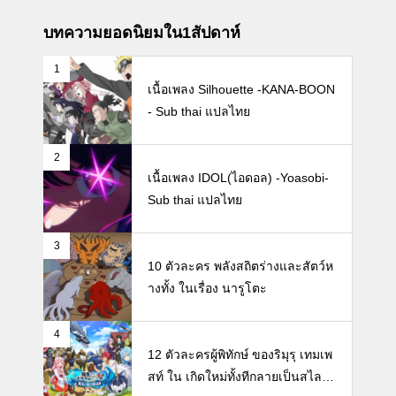
บทความยอดนิยมใน1สัปดาห์
1
เนื้อเพลง Silhouette -KANA-BOON
- Sub thai แปลไทย
2
เนื้อเพลง IDOL(ไอดอล) -Yoasobi-
Sub thai แปลไทย
3
10 ตัวละคร พลังสถิตร่างและสัตว์ห
างทั้ง ในเรื่อง นารูโตะ
4
12 ตัวละครผู้พิทักษ์ ของริมุรุ เทมเพ
สท์ ใน เกิดใหม่ทั้งทีกลายเป็นสไลม์ไ