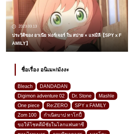
2023.03.13
ประวัติของ อาเนีย ฟอร์เจอร์ ใน สปาย × แฟมิลี【SPY x F
AMILY】
ชื่อเรื่อง อนิเมะ/มังงะ
Bleach
DANDADAN
Digimon adventure 02
Dr. Stone
Mashle
One piece
Re:ZERO
SPY x FAMILY
Zom 100
กำเนิดบาป ทาโกปี้
ขอให้โชคดีมีชัยในโลกแฟนตาซี