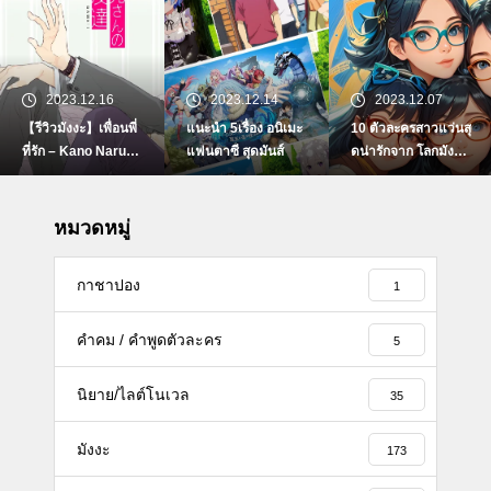
2023.12.16
2023.12.14
2023.12.07
【รีวิวมังงะ】เพื่อนพี่
แนะนำ 5เรื่อง อนิเมะ
10 ตัวละครสาวแว่นสุ
ที่รัก – Kano Naruse
แฟนตาซี สุดมันส์
ดน่ารักจาก โลกมังงะ/
–
อนิเมะ【BY i-baa-m
ang】
หมวดหมู่
กาชาปอง
1
คำคม / คำพูดตัวละคร
5
นิยาย/ไลต์โนเวล
35
มังงะ
173