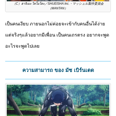
（C）ฮาจิเมะ โคโมโตะ／SHUEISHA Inc.・マッシュル製作委員会
（MANTAN）
เป็นคนเงียบ ภายนอกไม่ค่อยจะเข้ากับคนอื่นได้ง่าย
แต่จริงๆแล้วอยากมีเพื่อน เป็นคนเถรตรง อยากจะพูด
อะไรจะพูดไปเลย
ความสามารถ ของ มัช เบิร์นเดด